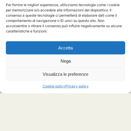
Cod. Fisc. 80354630586
Per fornire le migliori esperienze, utilizziamo tecnologie come i cookie
Part. IVA 04637931009
per memorizzare e/o accedere alle informazioni del dispositivo. Il
consenso a queste tecnologie ci permetterà di elaborare dati come il
privacy policy
-
cookie policy
comportamento di navigazione o ID unici su questo sito. Non
acconsentire o ritirare il consenso può influire negativamente su alcune
caratteristiche e funzioni.
Mondo ENGIM
Internazionale
Accetta
Nega
Sei interessato/a al mondo ENGIM? Scopri di più!
ENGIM Internazionale:
Sede operativa di Torino
Visualizza le preferenze
Migrazioni, Educazione Globale, Attivismo:
MEGAmigraction
Cookie policy
Privacy policy
Incubazione d'impresa:
Engim StartUp
Sostegno a distanza:
Amici della Guinea Bissau
Engim Internazionale:
ENGIM ONG
Social