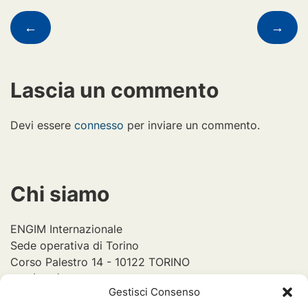
←
→
articoli
Lascia un commento
Devi essere
connesso
per inviare un commento.
Chi siamo
ENGIM Internazionale
Sede operativa di Torino
Corso Palestro 14 - 10122 TORINO
Tel. (+39) 011 2304318
Gestisci Consenso
Email: ong.piemonte@engim.it