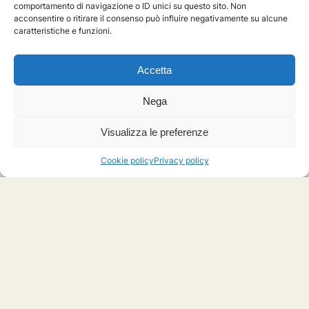
occupano di mantenere i contatti per l’acquisto delle
comportamento di navigazione o ID unici su questo sito. Non
acconsentire o ritirare il consenso può influire negativamente su alcune
case e aiutano nella ricerca delle abitazioni, per chi ne
caratteristiche e funzioni.
ha bisogno. Una grande famiglia allargata, dove
ognuno fa quello che può e contribuisce con i propri
mezzi e capacità.
Accetta
Giulia Marchetti
,
Volontaria Servizio Civile in Kenya
Nega
Visualizza le preferenze
Cookie policy
Privacy policy
Posted in
Autori
,
Giulia Marchetti
,
Kenya
,
Servizio Civile Universale (SCU)
Tag
Deep Sea
,
Nairobi
,
slum
Navigazione