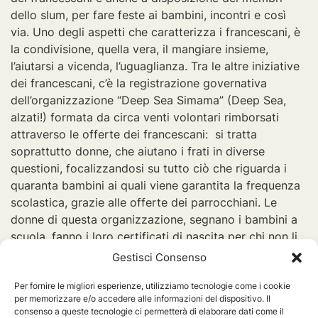
dello slum, per fare feste ai bambini, incontri e così
via. Uno degli aspetti che caratterizza i francescani, è
la condivisione, quella vera, il mangiare insieme,
l’aiutarsi a vicenda, l’uguaglianza. Tra le altre iniziative
dei francescani, c’è la registrazione governativa
dell’organizzazione “Deep Sea Simama” (Deep Sea,
alzati!) formata da circa venti volontari rimborsati
attraverso le offerte dei francescani: si tratta
soprattutto donne, che aiutano i frati in diverse
questioni, focalizzandosi su tutto ciò che riguarda i
quaranta bambini ai quali viene garantita la frequenza
scolastica, grazie alle offerte dei parrocchiani. Le
donne di questa organizzazione, segnano i bambini a
scuola, fanno i loro certificati di nascita per chi non li
ha, mantengono i rapporti con i genitori, fanno la
Gestisci Consenso
spesa per questi bambini: oltre alle uniformi, ognuno
Per fornire le migliori esperienze, utilizziamo tecnologie come i cookie
deve acquistare cibo e saponi, poiché loro lavano
per memorizzare e/o accedere alle informazioni del dispositivo. Il
tutto da soli, anche vestiti e piatti. Inoltre, i volontari si
consenso a queste tecnologie ci permetterà di elaborare dati come il