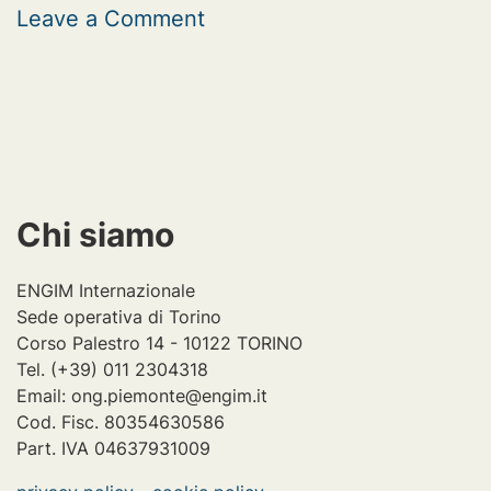
on
Leave a Comment
Carnevale
a
Bissau
Chi siamo
ENGIM Internazionale
Sede operativa di Torino
Corso Palestro 14 - 10122 TORINO
Tel. (+39) 011 2304318
Email: ong.piemonte@engim.it
Cod. Fisc. 80354630586
Part. IVA 04637931009