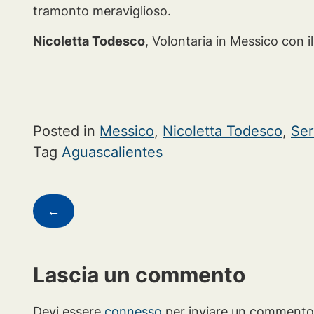
tramonto meraviglioso.
Nicoletta Todesco
, Volontaria in Messico con il
Posted in
Messico
,
Nicoletta Todesco
,
Ser
Tag
Aguascalientes
Navigazione
←
articoli
Lascia un commento
Devi essere
connesso
per inviare un commento