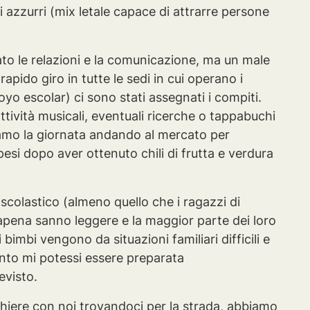
i azzurri (mix letale capace di attrarre persone
tato le relazioni e la comunicazione, ma un male
apido giro in tutte le sedi in cui operano i
yo escolar) ci sono stati assegnati i compiti.
attività musicali, eventuali ricerche o tappabuchi
ziamo la giornata andando al mercato per
pesi dopo aver ottenuto chili di frutta e verdura
scolastico (almeno quello che i ragazzi di
lapena sanno leggere e la maggior parte dei loro
imbi vengono da situazioni familiari difficili e
anto mi potessi essere preparata
evisto.
acchiere con noi trovandoci per la strada, abbiamo