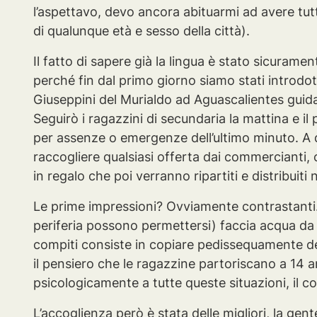
l’aspettavo, devo ancora abituarmi ad avere tutti
di qualunque età e sesso della città).
Il fatto di sapere già la lingua è stato sicuram
perché fin dal primo giorno siamo stati introdott
Giuseppini del Murialdo ad Aguascalientes guidat
Seguirò i ragazzini di secundaria la mattina e il
per assenze o emergenze dell’ultimo minuto. A q
raccogliere qualsiasi offerta dai commercianti, c
in regalo che poi verranno ripartiti e distribuit
Le prime impressioni? Ovviamente contrastanti. 
periferia possono permettersi) faccia acqua da 
compiti consiste in copiare pedissequamente dei p
il pensiero che le ragazzine partoriscano a 14 
psicologicamente a tutte queste situazioni, il c
L’accoglienza però è stata delle migliori, la gen