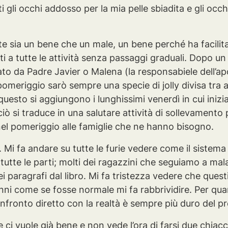
 gli occhi addosso per la mia pelle sbiadita e gli occh
ente sia un bene che un male, un bene perché ha facili
i a tutte le attività senza passaggi graduali. Dopo un r
o da Padre Javier o Malena (la responsabiele dell’apo
 pomeriggio sarò sempre una specie di jolly divisa tra 
uesto si aggiungono i lunghissimi venerdì in cui ini
iò si traduce in una salutare attività di sollevamento 
i nel pomeriggio alle famiglie che ne hanno bisogno.
Mi fa andare su tutte le furie vedere come il sistema 
tutte le parti; molti dei ragazzini che seguiamo a ma
aragrafi dal libro. Mi fa tristezza vedere che questi b
anni come se fosse normale mi fa rabbrividire. Per qu
onfronto diretto con la realtà è sempre più duro del pr
te ci vuole già bene e non vede l’ora di farsi due chi