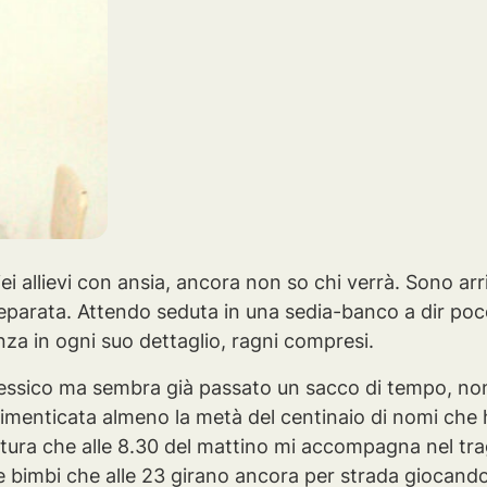
 miei allievi con ansia, ancora non so chi verrà. Sono 
reparata. Attendo seduta in una sedia-banco a dir po
nza in ogni suo dettaglio, ragni compresi.
essico ma sembra già passato un sacco di tempo, non m
dimenticata almeno la metà del centinaio di nomi che
atura che alle 8.30 del mattino mi accompagna nel tr
 bimbi che alle 23 girano ancora per strada giocando