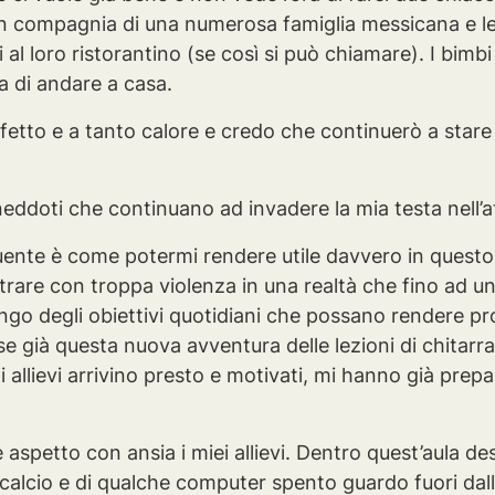
 in compagnia di una numerosa famiglia messicana e l
l loro ristorantino (se così si può chiamare). I bimb
a di andare a casa.
ffetto e a tanto calore e credo che continuerò a star
ddoti che continuano ad invadere la mia testa nell’at
ente è come potermi rendere utile davvero in questo
ntrare con troppa violenza in una realtà che fino ad
ngo degli obiettivi quotidiani che possano rendere p
se già questa nuova avventura delle lezioni di chitarr
i allievi arrivino presto e motivati, mi hanno già prep
e aspetto con ansia i miei allievi. Dentro quest’aula d
calcio e di qualche computer spento guardo fuori dall