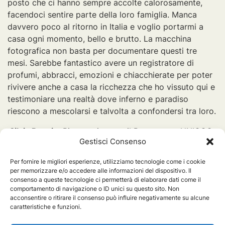
posto che ci hanno sempre accolte calorosamente,
facendoci sentire parte della loro famiglia. Manca
davvero poco al ritorno in Italia e voglio portarmi a
casa ogni momento, bello e brutto. La macchina
fotografica non basta per documentare questi tre
mesi. Sarebbe fantastico avere un registratore di
profumi, abbracci, emozioni e chiacchierate per poter
rivivere anche a casa la ricchezza che ho vissuto qui e
testimoniare una realtà dove inferno e paradiso
riescono a mescolarsi e talvolta a confondersi tra loro.
Silvia Ponzio
, Ricercatrice con il Programma UNICOO
Gestisci Consenso
in Brasile
Per fornire le migliori esperienze, utilizziamo tecnologie come i cookie
per memorizzare e/o accedere alle informazioni del dispositivo. Il
consenso a queste tecnologie ci permetterà di elaborare dati come il
comportamento di navigazione o ID unici su questo sito. Non
acconsentire o ritirare il consenso può influire negativamente su alcune
Posted in
Brasile
,
Silvia Ponzio
,
UNI.COO
caratteristiche e funzioni.
Tag
Progetto UNI.COO Seconda Fase