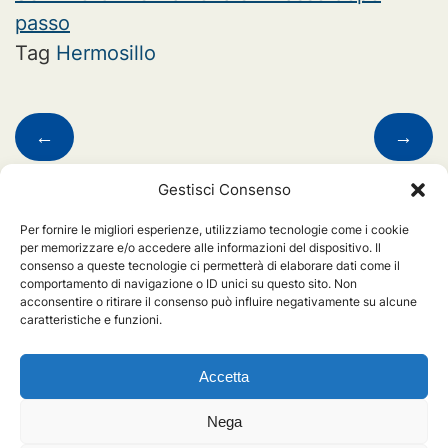
passo
Tag
Hermosillo
Navigazione
←
→
articoli
Gestisci Consenso
Lascia un commento
Per fornire le migliori esperienze, utilizziamo tecnologie come i cookie
per memorizzare e/o accedere alle informazioni del dispositivo. Il
consenso a queste tecnologie ci permetterà di elaborare dati come il
Devi essere
connesso
per inviare un commento.
comportamento di navigazione o ID unici su questo sito. Non
acconsentire o ritirare il consenso può influire negativamente su alcune
caratteristiche e funzioni.
Chi siamo
Accetta
Nega
ENGIM Internazionale