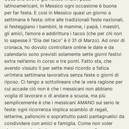
latinoamericani, in Messico ogni occasione è buona
per far festa. E così in Messico quasi un giorno a
settimana è festa: oltre alle tradizionali feste nazionali,
si festeggiano i bambini, le mamme, i papà, i maestri,
gli amici, l’amore e addirittura i tacos (che per chi non
lo sapesse il “Dia del taco” è il 31 di Marzo). Ad onor di
cronaca, ho dovuto controllare online le date e da
calendario sono previsti solamente sette giorni festivi
extra nell’anno in corso e tre ponti. Fatto sta, che
avendo vissuto lì per sette mesi ricordo a fatica
un’intera settimana lavorativa senza feste o giorni di
riposo. Ci tengo a sottolineare che la vera ragione per
cui accade ciò non è che i messicani non abbiano
voglia di lavorare o di andare a scuola, ma più
semplicemente è che i messicani AMANO sul serio le
feste: ogni ricorrenza implica scambio di regali,
letterine, palloncini e soprattutto pasti pantagruelici da
condividere con amici e famiglia. Come non voler