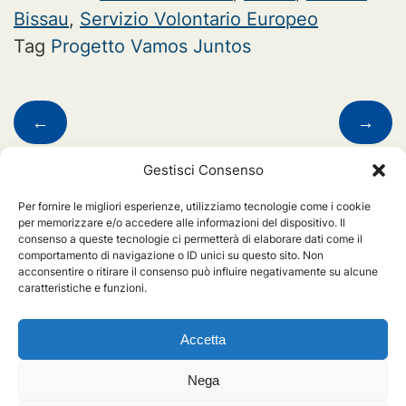
Bissau
,
Servizio Volontario Europeo
Tag
Progetto Vamos Juntos
Navigazione
←
→
articoli
Gestisci Consenso
Lascia un commento
Per fornire le migliori esperienze, utilizziamo tecnologie come i cookie
per memorizzare e/o accedere alle informazioni del dispositivo. Il
consenso a queste tecnologie ci permetterà di elaborare dati come il
Devi essere
connesso
per inviare un commento.
comportamento di navigazione o ID unici su questo sito. Non
acconsentire o ritirare il consenso può influire negativamente su alcune
caratteristiche e funzioni.
Chi siamo
Accetta
Nega
ENGIM Internazionale